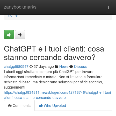
Home
zanybookmarks
Togg
navi
Home
1
ChatGPT e i tuoi clienti: cosa
stanno cercando davvero?
chatgpt980547
27 days ago
News
Discuss
I utenti oggi sfruttano sempre più ChatGPT per trovare
informazioni immediate e mirate. Non si limitano a formulare
richieste di base, ma desiderano soluzioni per sfide specifici,
suggerimenti
https://chatgpt834811.newsbloger.com/42716746/chatgpt-e-i-tuoi-
clienti-cosa-stanno-cercando-davvero
Comments
Who Upvoted