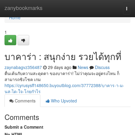
Home
zanybookmarks
Togg
navi
Home
1
บาคาร่า : สนุกง่าย รวยได้ทุกที่
zaynabagvz356487
29 days ago
News
Discuss
ตื่นเต้นกับความสะดุดตา ของบาคาร่า! ไม่ว่าคุณจะอยู่ตรงไหน ก็
สามารถชิงโชค เกม
https://cyrusysff148650.buyoutblog.com/37772388/บาคาร-า-ม-
นส-ได-ใจ-โกยกำไร
Comments
Who Upvoted
Comments
Submit a Comment
No HTML