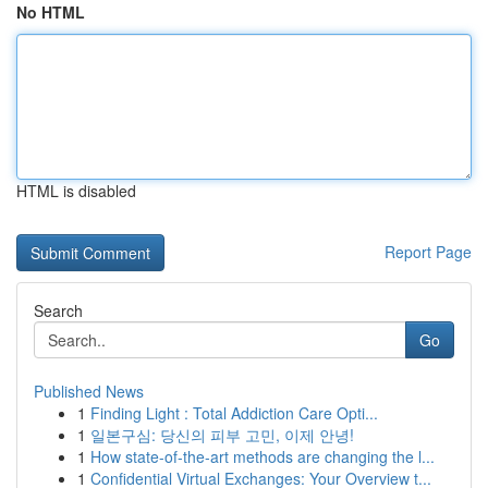
No HTML
HTML is disabled
Report Page
Search
Go
Published News
1
Finding Light : Total Addiction Care Opti...
1
일본구심: 당신의 피부 고민, 이제 안녕!
1
How state-of-the-art methods are changing the l...
1
Confidential Virtual Exchanges: Your Overview t...