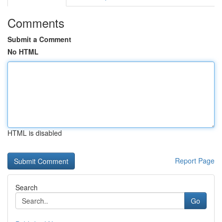
Comments
Submit a Comment
No HTML
HTML is disabled
Report Page
Search
Go