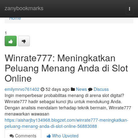
Home
zanybookmarks
Togg
navi
Home
1
Winrate777: Meningkatkan
Peluang Menang Anda di Slot
Online
emilymrvo761402
52 days ago
News
Discuss
Ingin memperbesar probabilitas menang di arena slot digital?
Winrate777 hadir sebagai kunci jitu untuk mendukung Anda.
Dengan analisis mendalam terhadap teknik bermain, Winrate777
menawarkan wawasan
https://aisharjby134968.blogzet.com/winrate777-meningkatkan-
peluang-menang-anda-di-slot-online-56883088
Comments
Who Upvoted