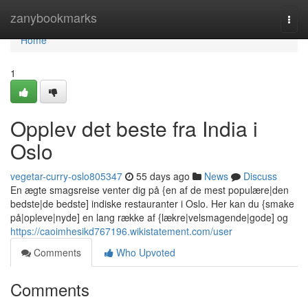
Home
zanybookmarks
Togg
navi
Home
1
Opplev det beste fra India i
Oslo
vegetar-curry-oslo805347
55 days ago
News
Discuss
En ægte smagsreise venter dig på {en af de mest populære|den
bedste|de bedste] indiske restauranter i Oslo. Her kan du {smake
på|opleve|nyde] en lang række af {lækre|velsmagende|gode] og
https://caoimhesikd767196.wikistatement.com/user
Comments
Who Upvoted
Comments