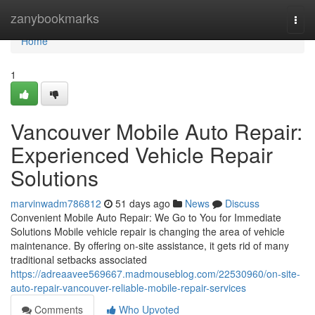
Home
zanybookmarks
Togg
navi
Home
1
Vancouver Mobile Auto Repair:
Experienced Vehicle Repair
Solutions
marvinwadm786812
51 days ago
News
Discuss
Convenient Mobile Auto Repair: We Go to You for Immediate
Solutions Mobile vehicle repair is changing the area of vehicle
maintenance. By offering on-site assistance, it gets rid of many
traditional setbacks associated
https://adreaavee569667.madmouseblog.com/22530960/on-site-
auto-repair-vancouver-reliable-mobile-repair-services
Comments
Who Upvoted