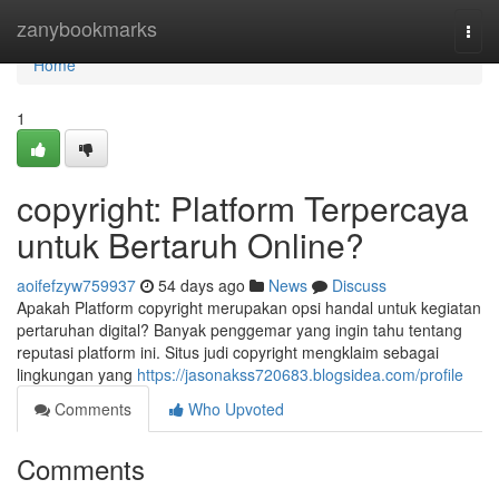
Home
zanybookmarks
Togg
navi
Home
1
copyright: Platform Terpercaya
untuk Bertaruh Online?
aoifefzyw759937
54 days ago
News
Discuss
Apakah Platform copyright merupakan opsi handal untuk kegiatan
pertaruhan digital? Banyak penggemar yang ingin tahu tentang
reputasi platform ini. Situs judi copyright mengklaim sebagai
lingkungan yang
https://jasonakss720683.blogsidea.com/profile
Comments
Who Upvoted
Comments