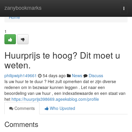
Home
zanybookmarks
Togg
navi
Home
1
Huurprijs te hoog? Dit moet u
weten.
philipwiph149661
54 days ago
News
Discuss
Is uw huur te te duur ? Het zult opmerken dat er zijn diverse
redenen om in bezwaar kunnen leggen . Let naar een
beoordeling van uw huur , een indexatiewaarde en een staat van
het
https://huurprijs398669.ageeksblog.com/profile
Comments
Who Upvoted
Comments