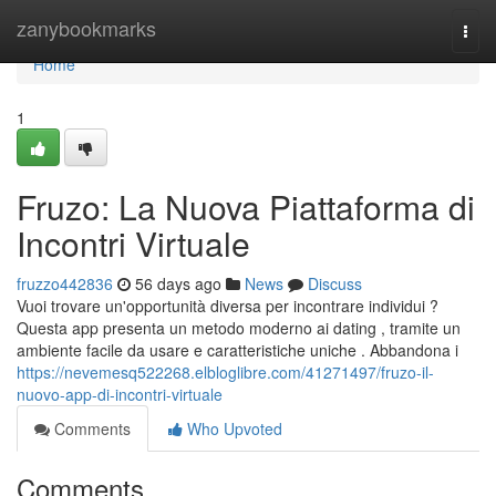
Home
zanybookmarks
Togg
navi
Home
1
Fruzo: La Nuova Piattaforma di
Incontri Virtuale
fruzzo442836
56 days ago
News
Discuss
Vuoi trovare un'opportunità diversa per incontrare individui ?
Questa app presenta un metodo moderno ai dating , tramite un
ambiente facile da usare e caratteristiche uniche . Abbandona i
https://nevemesq522268.elbloglibre.com/41271497/fruzo-il-
nuovo-app-di-incontri-virtuale
Comments
Who Upvoted
Comments