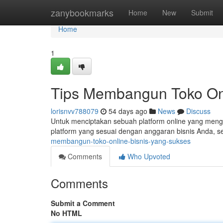
Home
zanybookmarks
Home
New
Submit
Home
1
Tips Membangun Toko On
lorisnvv788079
54 days ago
News
Discuss
Untuk menciptakan sebuah platform online yang mengun
platform yang sesuai dengan anggaran bisnis Anda,
membangun-toko-online-bisnis-yang-sukses
Comments
Who Upvoted
Comments
Submit a Comment
No HTML