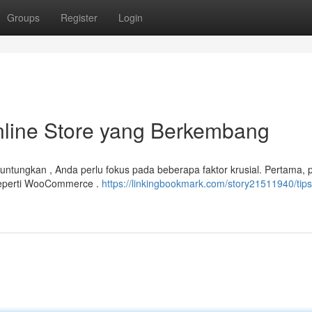
Groups
Register
Login
line Store yang Berkembang
tungkan , Anda perlu fokus pada beberapa faktor krusial. Pertama, pi
 seperti WooCommerce .
https://linkingbookmark.com/story21511940/tips