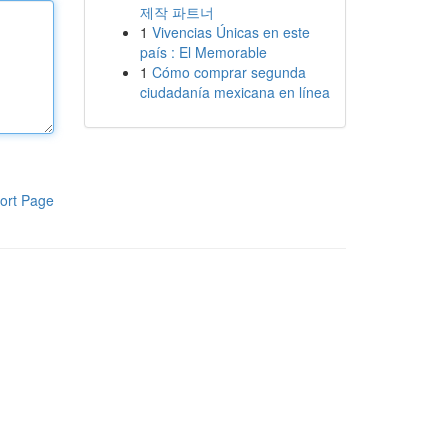
제작 파트너
1
Vivencias Únicas en este
país : El Memorable
1
Cómo comprar segunda
ciudadanía mexicana en línea
ort Page