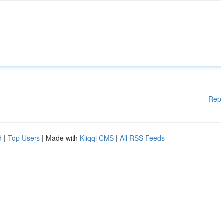
Rep
d
|
Top Users
| Made with
Kliqqi CMS
|
All RSS Feeds