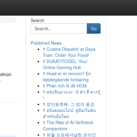
Search
Go
Published News
1
Cuisine Dispatch at Gaya
Train: Order Your Food!
1
DUKATITOGEL: Your
Online Gaming Hub
1
Hvad er et renrum? En
lihlah
dybdegående forklaring
-
1
Phân tích lô đề HCM
1
หนังจีนมาแรง : 5 ตัว ที่ ควรรู้
!
1
장안동호빠, 그 밤의 풍경
1
สล็อตออนไลน์: คู่มือเริ่มต้น
สำหรับมือใหม่
1
The Rise of AI Girlfriend
Companions
1
유월 프로페셔널한 온라인