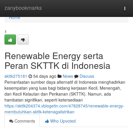
Home
zanybookmarks
Togg
navi
Home
1
Renewable Energy serta
Peran SKTTK di Indonesia
skttk275181
54 days ago
News
Discuss
Pemanfaatan sumber daya alternatif di Indonesia menghadirkan
kesempatan yang luas bagi bidang kerjasan Kecil, Menengah,
dan Kecil Kelautan dan Perikanan (SKTTK). Namun, ada
hambatan signifikan, seperti ketersediaan
https://skttk204374.vblogetin.com/47828745/renewable-energy-
membutuhkan-skttk-ketenagalistrikan
Comments
Who Upvoted