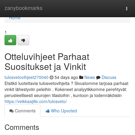
Home
zanybookmarks
Togg
navi
Home
1
Otteluvihjeet Parhaat
Suositukset ja Vinkit
tulosvetovihjeet270040
54 days ago
News
Discuss
Etsitkö luotettavia tulosvetovihjeita ? Sivustomme tarjoaa parhaat
vinkit lähestyviin peleihin . Kokeneet analyytikkomme perehtyvät
perusteellisesti seurojen tilastoihin , kuntoon ja todennäköisiin
https://veikkaajille.com/tulosveto/
Comments
Who Upvoted
Comments