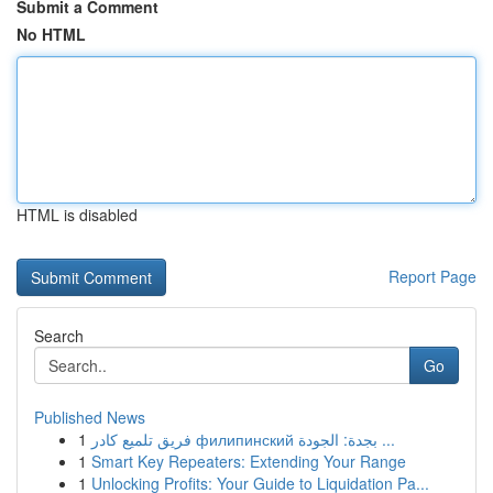
Submit a Comment
No HTML
HTML is disabled
Report Page
Search
Go
Published News
1
فريق تلميع كادر филипинский بجدة: الجودة ...
1
Smart Key Repeaters: Extending Your Range
1
Unlocking Profits: Your Guide to Liquidation Pa...