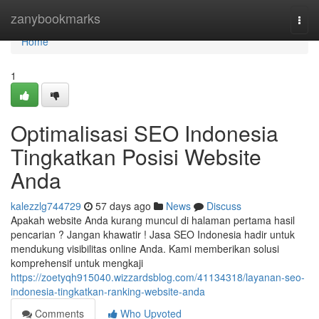
Home
zanybookmarks
Togg
navi
Home
1
Optimalisasi SEO Indonesia
Tingkatkan Posisi Website
Anda
kalezzlg744729
57 days ago
News
Discuss
Apakah website Anda kurang muncul di halaman pertama hasil
pencarian ? Jangan khawatir ! Jasa SEO Indonesia hadir untuk
mendukung visibilitas online Anda. Kami memberikan solusi
komprehensif untuk mengkaji
https://zoetyqh915040.wizzardsblog.com/41134318/layanan-seo-
indonesia-tingkatkan-ranking-website-anda
Comments
Who Upvoted