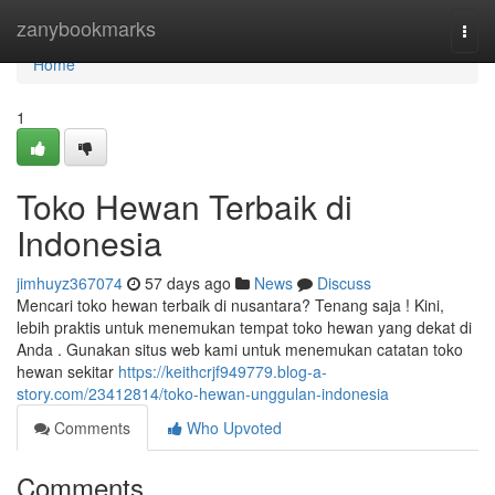
Home
zanybookmarks
Togg
navi
Home
1
Toko Hewan Terbaik di
Indonesia
jimhuyz367074
57 days ago
News
Discuss
Mencari toko hewan terbaik di nusantara? Tenang saja ! Kini,
lebih praktis untuk menemukan tempat toko hewan yang dekat di
Anda . Gunakan situs web kami untuk menemukan catatan toko
hewan sekitar
https://keithcrjf949779.blog-a-
story.com/23412814/toko-hewan-unggulan-indonesia
Comments
Who Upvoted
Comments