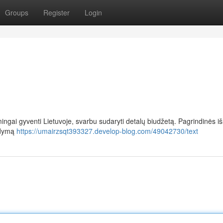
Groups
Register
Login
mingai gyventi Lietuvoje, svarbu sudaryti detalų biudžetą. Pagrindinės iš
ldymą
https://umairzsqt393327.develop-blog.com/49042730/text