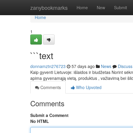
Home
zanybookmarks
Home
New
Submit
Home
1
```text
donnamztn276723
57 days ago
News
Discuss
Kaip gyventi Lietuvoje: išlaidos ir biudžetas Norint sėk
apima gyvenamąją vietą, produktus , važiavimą bei ši
Comments
Who Upvoted
Comments
Submit a Comment
No HTML