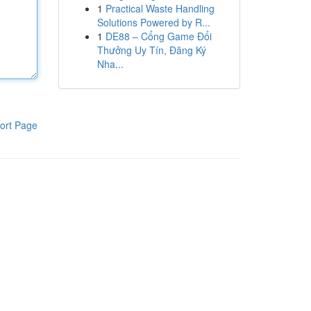
1
Practical Waste Handling
Solutions Powered by R...
1
DE88 – Cổng Game Đổi
Thưởng Uy Tín, Đăng Ký
Nha...
ort Page