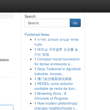
Search
Go
Published News
1
שחזור קבצים פגומים: מדריך
מקיף
1
베트남 국제결혼 성공률 높
이는 방법
1
Compact round connectors
laidos
for dense enclosures a...
1
Deze Toekomst in Agrofood
Industrie: Innovat...
1
澳门金沙最新游玩体验
1
REDEIL como solucion
confiable de renta de ilum...
1
Browning Guns : A
Chronicle of Progress
1
How modern philanthropy
changes neighborhoods v...