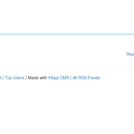
Rep
d
|
Top Users
| Made with
Kliqqi CMS
|
All RSS Feeds