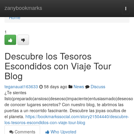
Home
zanybookmarks
Togg
navi
Home
1
Descubre los Tesoros
Escondidos con Viaje Tour
Blog
teganauat163633
58 days ago
News
Discuss
¿Te sientes
listo|preparado|ansioso|deseoso|impaciente|entusiasmado|deseoso
de conocer lugares secretos? Con nuestro blog, te abrimos las
puertas a un recorrido fascinante. Descubre las joyas ocultos de
el planeta.
https://bookmarkssocial.com/story21504440/descubre-
los-tesoros-escondidos-con-viaje-tour-blog
Comments
Who Upvoted