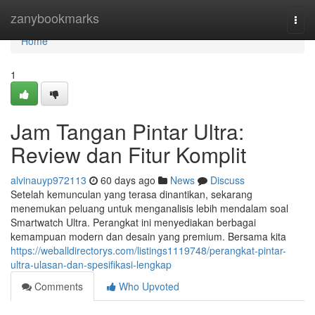
Home
zanybookmarks
Togg
navi
Home
1
Jam Tangan Pintar Ultra:
Review dan Fitur Komplit
alvinauyp972113
60 days ago
News
Discuss
Setelah kemunculan yang terasa dinantikan, sekarang
menemukan peluang untuk menganalisis lebih mendalam soal
Smartwatch Ultra. Perangkat ini menyediakan berbagai
kemampuan modern dan desain yang premium. Bersama kita
https://weballdirectorys.com/listings1119748/perangkat-pintar-
ultra-ulasan-dan-spesifikasi-lengkap
Comments
Who Upvoted