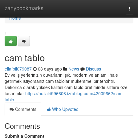
Home
zanybookmarks
Togg
navi
Home
1
cam tablo
ellafbil679087
63 days ago
News
Discuss
Ev ve iş yerlerinizin duvarlarını şık, modern ve anlamlı hale
getirmek istiyorsanız cam tablolar mükemmel bir tercihtir.
Dekorica olarak yüksek kaliteli cam tablo üretiminde sizlere özel
tasarımlar
https://nellalri996606.izrablog.com/42009662/cam-
tablo
Comments
Who Upvoted
Comments
Submit a Comment