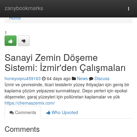
Home
zanybookmarks
Togg
navi
Home
1
Sanayi Zemin Döşeme
Sistemi: İzmir'den Çalışmaları
honeyoqvu459163
64 days ago
News
Discuss
İzmir ve çevresinde, ticari tesislerin yüzey ihtiyaçları için geniş bir
kaplama çözüm yelpazesi sunmaktayız. Depo yerleri için epoksi
döşemeler, garaj yüzeyleri için poliüretan kaplamalar ve yük
https://chemaszemix.com/
Comments
Who Upvoted
Comments