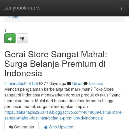
Home
zanybookmarks
Togg
navi
Home
1
Gerai Store Sangat Mahal:
Surga Belanja Premium di
Indonesia
finnianpfds044155
77 days ago
News
Discuss
Mencari pengalaman berbelanja tak main-main? Toko Store
sangat di Indonesia menawarkan deretan produk eksklusif yang
memukau mata. Mulai dari busana desainer ternama hingga
perhiasan mahal, surga ini merupakan impian
https://zakariaplss203718.bloggactivo.com/40460894/situs-store-
sangat-mahal-destinasi-belanja-premium-di-indonesia
Comments
Who Upvoted