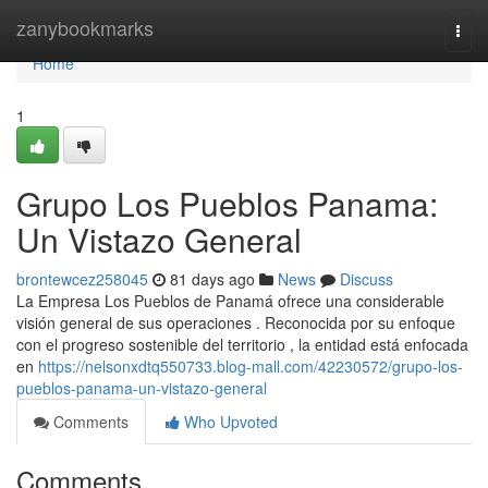
Home
zanybookmarks
Togg
navi
Home
1
Grupo Los Pueblos Panama:
Un Vistazo General
brontewcez258045
81 days ago
News
Discuss
La Empresa Los Pueblos de Panamá ofrece una considerable
visión general de sus operaciones . Reconocida por su enfoque
con el progreso sostenible del territorio , la entidad está enfocada
en
https://nelsonxdtq550733.blog-mall.com/42230572/grupo-los-
pueblos-panama-un-vistazo-general
Comments
Who Upvoted
Comments