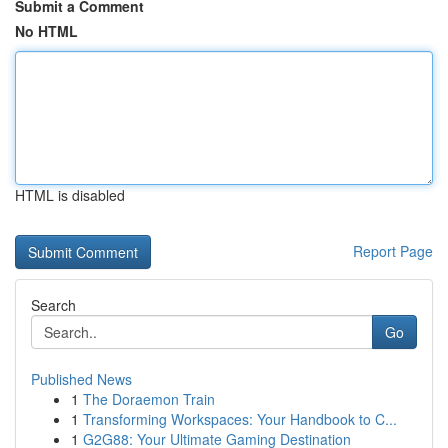
Submit a Comment
No HTML
HTML is disabled
Report Page
Search
Go
Published News
1
The Doraemon Train
1
Transforming Workspaces: Your Handbook to C...
1
G2G88: Your Ultimate Gaming Destination