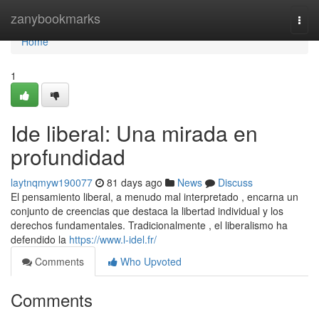
Home
zanybookmarks
Togg
navi
Home
1
Ide liberal: Una mirada en
profundidad
laytnqmyw190077
81 days ago
News
Discuss
El pensamiento liberal, a menudo mal interpretado , encarna un
conjunto de creencias que destaca la libertad individual y los
derechos fundamentales. Tradicionalmente , el liberalismo ha
defendido la
https://www.l-idel.fr/
Comments
Who Upvoted
Comments