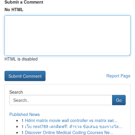
Submit a Comment
No HTML
HTML is disabled
Report Page
Search
Go
Published News
1
Hdmi matrix movie wall controller vs matrix swi...
1
เว็บ next789 เครดิตฟรี: สำรวจ ข้อเสนอ ของรางวัล...
1
Discover Online Medical Coding Courses Ne...