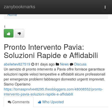
Home
zanybookmarks
Togg
navi
Home
1
Pronto Intervento Pavia:
Soluzioni Rapide e Affidabili
abelwtwv827519
81 days ago
News
Discuss
Un servizio di pronto intervento a Pavia offre fornisce garantisce
soluzioni rapide veloci tempestive e affidabili sicure professionali
per emergenze problemi fabbisogni domestici urgenti imprevisti.
Siamo Operiamo
https://tomaspnvh448295.theobloggers.com/48008552/pronto-
intervento-pavia-soluzioni-rapide-e-affidabili
Comments
Who Upvoted