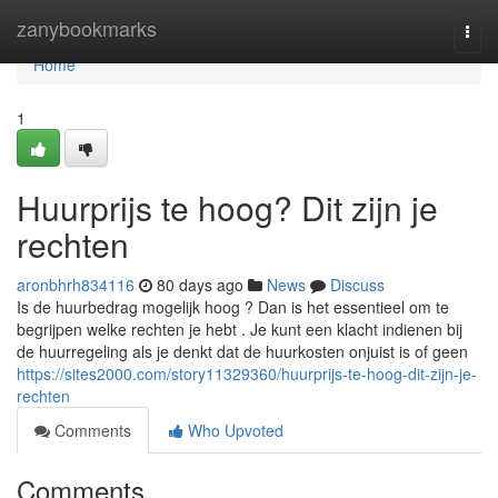
Home
zanybookmarks
Togg
navi
Home
1
Huurprijs te hoog? Dit zijn je
rechten
aronbhrh834116
80 days ago
News
Discuss
Is de huurbedrag mogelijk hoog ? Dan is het essentieel om te
begrijpen welke rechten je hebt . Je kunt een klacht indienen bij
de huurregeling als je denkt dat de huurkosten onjuist is of geen
https://sites2000.com/story11329360/huurprijs-te-hoog-dit-zijn-je-
rechten
Comments
Who Upvoted
Comments