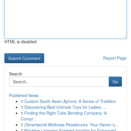
HTML is disabled
Report Page
Search
Go
Published News
1
Custom South Asian Aprons: A Sense of Tradition
1
Discovering Best Intimate Toys for Ladies: ...
1
Finding the Right Tube Bending Company: A
Compr...
1
{Smartworld Wellness Residences: Your Haven o...
1
Machine Learning Assisted Insights for Enhanced...