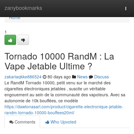
Home
zanybookmarks
Togg
navi
Home
1
Tornado 10000 RandM : La
Vape Jetable Ultime ?
zakariaqkke886524
80 days ago
News
Discuss
Le RandM Tornado 10000, petit venu sur le marché des
cigarettes électroniques jetables , suscite un véritable
engouement au sein de la communauté des vapoteurs. Avec sa
autonomie de 10k bouffées, ce modèle
https://dawtonasarl.com/product/cigarette-electronique-jetable-
randm-tornado-10000-bouffees20ml/
Comments
Who Upvoted