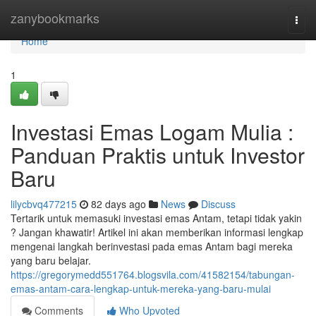
Home
zanybookmarks
Togg
navi
Home
1
Investasi Emas Logam Mulia :
Panduan Praktis untuk Investor
Baru
lilycbvq477215
82 days ago
News
Discuss
Tertarik untuk memasuki investasi emas Antam, tetapi tidak yakin
? Jangan khawatir! Artikel ini akan memberikan informasi lengkap
mengenai langkah berinvestasi pada emas Antam bagi mereka
yang baru belajar.
https://gregorymedd551764.blogsvila.com/41582154/tabungan-
emas-antam-cara-lengkap-untuk-mereka-yang-baru-mulai
Comments
Who Upvoted