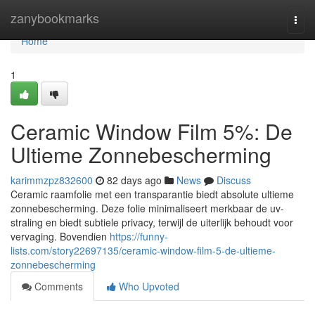
Home
zanybookmarks
Togg
navi
Home
1
Ceramic Window Film 5%: De
Ultieme Zonnebescherming
karimmzpz832600
82 days ago
News
Discuss
Ceramic raamfolie met een transparantie biedt absolute ultieme
zonnebescherming. Deze folie minimaliseert merkbaar de uv-
straling en biedt subtiele privacy, terwijl de uiterlijk behoudt voor
vervaging. Bovendien
https://funny-
lists.com/story22697135/ceramic-window-film-5-de-ultieme-
zonnebescherming
Comments
Who Upvoted