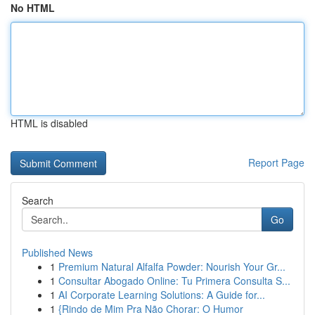
No HTML
HTML is disabled
Report Page
Search
Go
Published News
1
Premium Natural Alfalfa Powder: Nourish Your Gr...
1
Consultar Abogado Online: Tu Primera Consulta S...
1
AI Corporate Learning Solutions: A Guide for...
1
{Rindo de Mim Pra Não Chorar: O Humor