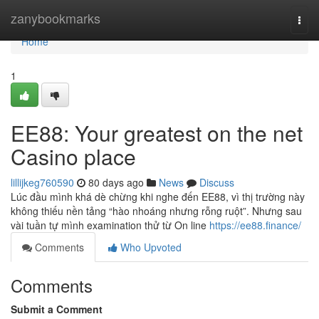
Home
zanybookmarks
Togg
navi
Home
1
EE88: Your greatest on the net
Casino place
lillijkeg760590
80 days ago
News
Discuss
Lúc đầu mình khá dè chừng khi nghe đến EE88, vì thị trường này
không thiếu nền tảng “hào nhoáng nhưng rỗng ruột”. Nhưng sau
vài tuần tự mình examination thử từ On line
https://ee88.finance/
Comments
Who Upvoted
Comments
Submit a Comment