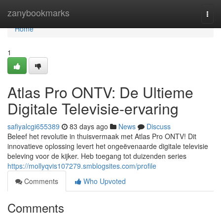
Home
zanybookmarks
Togg
navi
Home
1
Atlas Pro ONTV: De Ultieme
Digitale Televisie-ervaring
safiyalcgi655389
83 days ago
News
Discuss
Beleef het revolutie in thuisvermaak met Atlas Pro ONTV! Dit
innovatieve oplossing levert het ongeëvenaarde digitale televisie
beleving voor de kijker. Heb toegang tot duizenden series
https://mollyqvis107279.smblogsites.com/profile
Comments
Who Upvoted
Comments