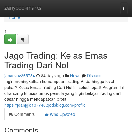
Home
zanybookmarks
Togg
navi
Home
1
Jago Trading: Kelas Emas
Trading Dari Nol
janacvnv265734
84 days ago
News
Discuss
Ingin meningkatkan kemampuan trading Anda hingga level
pakar? Kelas Emas Trading Dari Nol ini solusi tepat! Program ini
dirancang khusus untuk pemula yang ingin belajar trading dari
dasar hingga mendapatkan profit.
https://joanjgld107740.qodsblog.com/profile
Comments
Who Upvoted
Comments