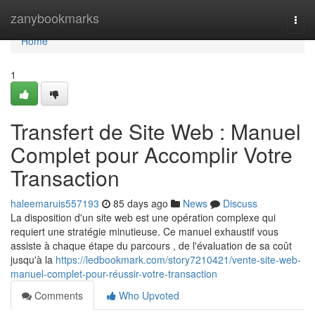
Home
zanybookmarks
Togg
navi
Home
1
Transfert de Site Web : Manuel
Complet pour Accomplir Votre
Transaction
haleemaruis557193
85 days ago
News
Discuss
La disposition d'un site web est une opération complexe qui
requiert une stratégie minutieuse. Ce manuel exhaustif vous
assiste à chaque étape du parcours , de l'évaluation de sa coût
jusqu'à la
https://ledbookmark.com/story7210421/vente-site-web-
manuel-complet-pour-réussir-votre-transaction
Comments
Who Upvoted