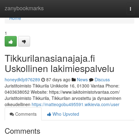
Home
zanybookmarks
Togg
navi
Home
1
Tikkurilanasianajaja.fi
Uskollinen lakimiespalvelu
honeydkfp976289
87 days ago
News
Discuss
Juristitoimisto Tikkurila Unikkotie 16, 01300 Vantaa Phone:
0403638052 Website: https://www.lakitoimistotvantaa.com/
Juristitoimisto Tikkurila, Tikkurilan arvostettu ja dynaaminen
oikeudellinen
https://matteogobu495591.wikievia.com/user
Comments
Who Upvoted
Comments