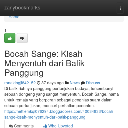
Home
zanybookmarks
Togg
navi
Home
1
Bocah Sange: Kisah
Menyentuh dari Balik
Panggung
ronaldbgjl842152
87 days ago
News
Discuss
Di balik riuhnya panggung pertunjukan budaya, tersembunyi
sebuah dongeng yang sangat menyentuh. Bocah Sange, nama
untuk remaja yang berperan sebagai penghias suara dalam
sebuah pertunjukan, mencuri perhatian penonton.
https://nettiemkqi076294.bloggadores.com/40034833/bocah-
sange-kisah-menyentuh-dari-balik-panggung
Comments
Who Upvoted