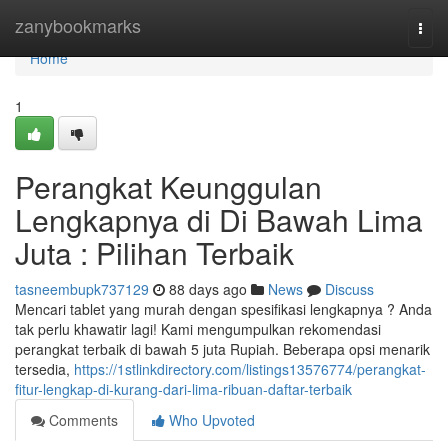
Home
zanybookmarks
Togg
navi
Home
1
Perangkat Keunggulan
Lengkapnya di Di Bawah Lima
Juta : Pilihan Terbaik
tasneembupk737129
88 days ago
News
Discuss
Mencari tablet yang murah dengan spesifikasi lengkapnya ? Anda
tak perlu khawatir lagi! Kami mengumpulkan rekomendasi
perangkat terbaik di bawah 5 juta Rupiah. Beberapa opsi menarik
tersedia,
https://1stlinkdirectory.com/listings13576774/perangkat-
fitur-lengkap-di-kurang-dari-lima-ribuan-daftar-terbaik
Comments
Who Upvoted