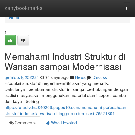
Home
zanybookmarks
Togg
navi
Home
1
Memahami Industri Struktur di
Warisan sampai Modernisasi
geraldbzfg252221
91 days ago
News
Discuss
Produksi struktur di negeri memiliki akar yang menarik.
Dahulunya , pembuatan struktur ini sangat berhubungan dengan
tradisi masyarakat, menggunakan material alami seperti bambu
dan kayu . Seiring
https://rafaelvdna840209.pages10.com/memahami-perusahaan-
struktur-indonesia-warisan-hingga-modernisasi-76571301
Comments
Who Upvoted