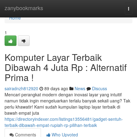
Home
zanybookmarks
Togg
navi
Home
1
Komputer Layar Terbaik
Dibawah 4 Juta Rp : Alternatif
Prima !
sairadnzh812920
89 days ago
News
Discuss
Mencari perangkat modern dengan inovasi layar yang intuitif
namun tidak ingin mengeluarkan terlalu banyak sekali uang? Tak
perlu khawatir! Kami sudah kumpulan laptop layar terbaik di
bawah empat juta
https://directoryindexer.com/listings13556481/gadget-sentuh-
terbaik-dibawah-empat-rupiah-rp-pilihan-terbaik
Comments
Who Upvoted