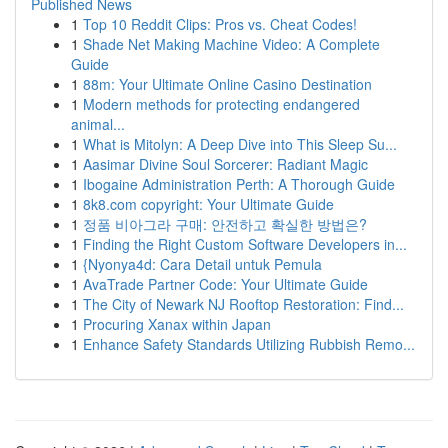
Published News
1
Top 10 Reddit Clips: Pros vs. Cheat Codes!
1
Shade Net Making Machine Video: A Complete
Guide
1
88m: Your Ultimate Online Casino Destination
1
Modern methods for protecting endangered
animal...
1
What is Mitolyn: A Deep Dive into This Sleep Su...
1
Aasimar Divine Soul Sorcerer: Radiant Magic
1
Ibogaine Administration Perth: A Thorough Guide
1
8k8.com copyright: Your Ultimate Guide
1
정품 비아그라 구매: 안전하고 확실한 방법은?
1
Finding the Right Custom Software Developers in...
1
{Nyonya4d: Cara Detail untuk Pemula
1
AvaTrade Partner Code: Your Ultimate Guide
1
The City of Newark NJ Rooftop Restoration: Find...
1
Procuring Xanax within Japan
1
Enhance Safety Standards Utilizing Rubbish Remo...