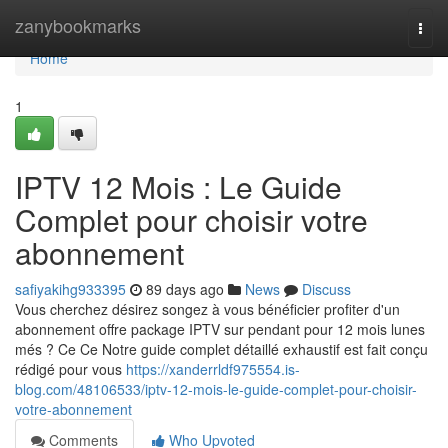
Home
zanybookmarks
Togg
navi
Home
1
IPTV 12 Mois : Le Guide
Complet pour choisir votre
abonnement
safiyakihg933395
89 days ago
News
Discuss
Vous cherchez désirez songez à vous bénéficier profiter d'un
abonnement offre package IPTV sur pendant pour 12 mois lunes
més ? Ce Ce Notre guide complet détaillé exhaustif est fait conçu
rédigé pour vous
https://xanderrldf975554.is-
blog.com/48106533/iptv-12-mois-le-guide-complet-pour-choisir-
votre-abonnement
Comments
Who Upvoted