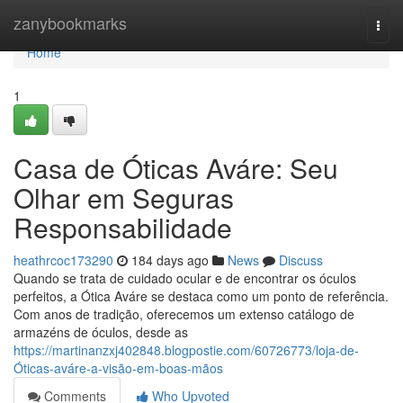
Home
zanybookmarks
Togg
navi
Home
1
Casa de Óticas Aváre: Seu
Olhar em Seguras
Responsabilidade
heathrcoc173290
184 days ago
News
Discuss
Quando se trata de cuidado ocular e de encontrar os óculos
perfeitos, a Ótica Aváre se destaca como um ponto de referência.
Com anos de tradição, oferecemos um extenso catálogo de
armazéns de óculos, desde as
https://martinanzxj402848.blogpostie.com/60726773/loja-de-
Óticas-aváre-a-visão-em-boas-mãos
Comments
Who Upvoted