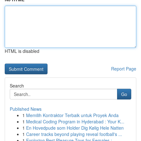
HTML is disabled
Report Page
Search
Go
Published News
1
Memilih Kontraktor Terbaik untuk Proyek Anda
1
Medical Coding Program in Hyderabad : Your K...
1
En Hovedpude som Holder Dig Kølig Hele Natten
1
Career tracks beyond playing reveal football's ...
1
Exploring Best Pleasure Toys for Females : ...