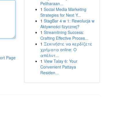
Peliharaan...
1
Social Media Marketing
Strategies for Next Y...
1
StagBar 4 w 1: Rewolucja w
Aktywności fizycznej?
1
Streamlining Success:
Crafting Effective Proces...
1
Ξεκινήστε να κερδίζετε
χρήματα online: Ο
απόλυτ...
ort Page
1
View Talay 6: Your
Convenient Pattaya
Residen...