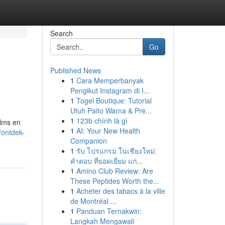
Search
Go
Published News
1
Cara Memperbanyak
Pengikut Instagram di I...
1
Togel Boutique: Tutorial
Utuh Paito Warna & Pre...
1
123b chính là gì
ilms en
1
AI: Your New Health
/ontdek-
Companion
1
รับ โปรแกรม ในเชียงใหม่:
คำตอบ ที่ยอดเยี่ยม แก่...
1
Amino Club Review: Are
These Peptides Worth the...
1
Acheter des tabacs à la ville
de Montréal ...
1
Panduan Ternakwin:
Langkah Mengawali