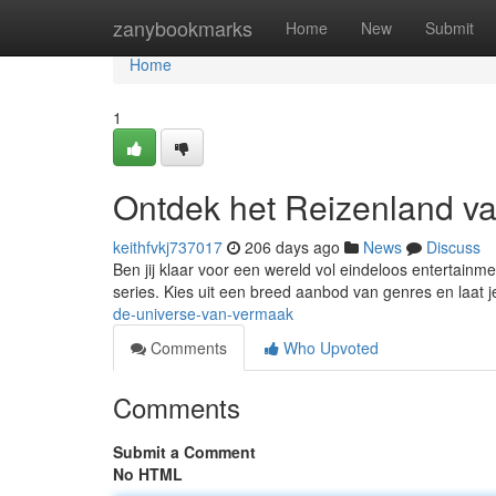
Home
zanybookmarks
Home
New
Submit
Home
1
Ontdek het Reizenland 
keithfvkj737017
206 days ago
News
Discuss
Ben jij klaar voor een wereld vol eindeloos entertain
series. Kies uit een breed aanbod van genres en laat
de-universe-van-vermaak
Comments
Who Upvoted
Comments
Submit a Comment
No HTML