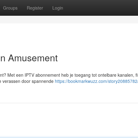
Groups
Register
Login
van Amusement
ment? Met een IPTV abonnement heb je toegang tot ontelbare kanalen, f
 je verassen door spannende
https://bookmarkwuzz.com/story20885782