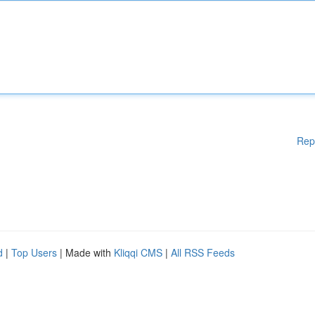
Rep
d
|
Top Users
| Made with
Kliqqi CMS
|
All RSS Feeds