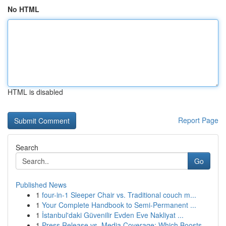
No HTML
HTML is disabled
Report Page
Search
Go
Published News
1
four-in-1 Sleeper Chair vs. Traditional couch m...
1
Your Complete Handbook to Semi-Permanent ...
1
İstanbul'daki Güvenilir Evden Eve Nakliyat ...
1
Press Release vs. Media Coverage: Which Boosts ...