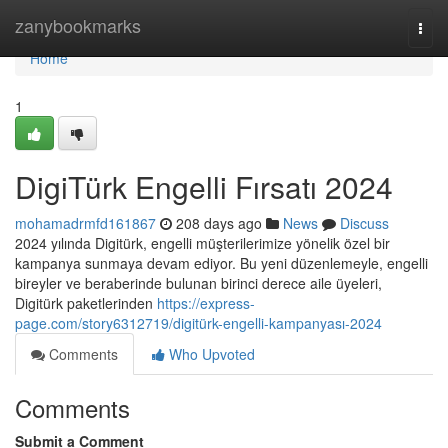
Home
zanybookmarks
Togg
navi
Home
1
DigiTürk Engelli Fırsatı 2024
mohamadrmfd161867
208 days ago
News
Discuss
2024 yılında Digitürk, engelli müşterilerimize yönelik özel bir
kampanya sunmaya devam ediyor. Bu yeni düzenlemeyle, engelli
bireyler ve beraberinde bulunan birinci derece aile üyeleri,
Digitürk paketlerinden
https://express-
page.com/story6312719/digitürk-engelli-kampanyası-2024
Comments
Who Upvoted
Comments
Submit a Comment