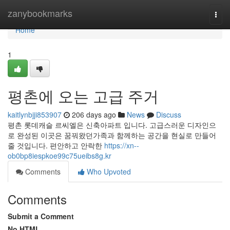
Home
zanybookmarks
Togg
navi
Home
1
평촌에 오는 고급 주거
kaitlynbjji853907
206 days ago
News
Discuss
평촌 롯데캐슬 르씨엘은 신축아파트 입니다. 고급스러운 디자인으
로 완성된 이곳은 꿈꿔왔던가족과 함께하는 공간을 현실로 만들어
줄 것입니다. 편안하고 안락한
https://xn--
ob0bp8iespkoe99c75ueibs8g.kr
Comments
Who Upvoted
Comments
Submit a Comment
No HTML