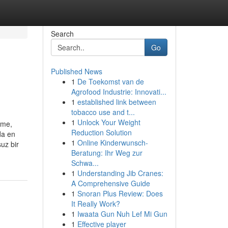
Search
Go
Published News
1
De Toekomst van de
Agrofood Industrie: Innovati...
1
established link between
tobacco use and t...
1
Unlock Your Weight
rme,
Reduction Solution
da en
1
Online Kinderwunsch-
suz bir
Beratung: Ihr Weg zur
Schwa...
1
Understanding Jib Cranes:
A Comprehensive Guide
1
Snoran Plus Review: Does
It Really Work?
1
Iwaata Gun Nuh Lef Mi Gun
1
Effective player