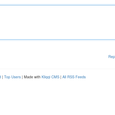
Rep
d
|
Top Users
| Made with
Kliqqi CMS
|
All RSS Feeds