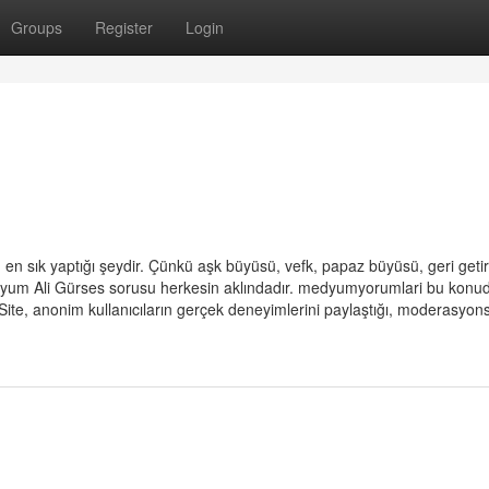
Groups
Register
Login
n sık yaptığı şeydir. Çünkü aşk büyüsü, vefk, papaz büyüsü, geri geti
yum Ali Gürses sorusu herkesin aklındadır. medyumyorumlari bu konu
. Site, anonim kullanıcıların gerçek deneyimlerini paylaştığı, moderasyon