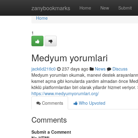
Home
zanybookmarks
Home
New
Submit
Home
1
Medyum yorumlari
jack6d21tlc0
237 days ago
News
Discuss
Medyum yorumları okumak, manevi destek arayanların e
kısmet açma gibi konularda yardım almadan önce Med
köklü platformlardan biri olarak yıllardır hizmet veriyor
https://www.medyumyorumlari.org/
Comments
Who Upvoted
Comments
Submit a Comment