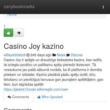
Home
zanybookmarks
Togg
navi
Home
1
Casino Joy kazino
willay430abz8
245 days ago
News
Discuss
Casino Joy ir spilgts un draudzīgs tiešsaistes kazino, kas radīts,
lai sniegtu pozitīvu un patīkamu spēļu pieredzi ikvienam. Tā
nosaukums jau pašā sākumā norāda, ka šī platforma ir domāta
priekam un izklaidei. Kazino piedāvā plašu spēļu izvēli, ērtu
lietošanu un pievilcīgus bonusus gan jaunajiem spēlētājiem, gan
tiem, kuri atgriežas spēlēt
https://jakeb410xvq4.wikimeglio.com/user
Comments
Who Upvoted
Comments