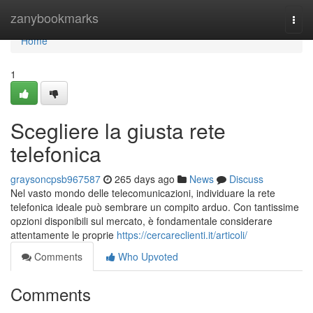
Home
zanybookmarks
Togg
navi
Home
1
Scegliere la giusta rete
telefonica
graysoncpsb967587
265 days ago
News
Discuss
Nel vasto mondo delle telecomunicazioni, individuare la rete
telefonica ideale può sembrare un compito arduo. Con tantissime
opzioni disponibili sul mercato, è fondamentale considerare
attentamente le proprie
https://cercareclienti.it/articoli/
Comments
Who Upvoted
Comments