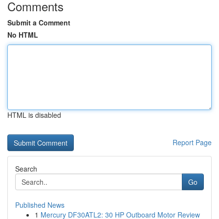
Comments
Submit a Comment
No HTML
HTML is disabled
Report Page
Search
Go
Published News
1
Mercury DF30ATL2: 30 HP Outboard Motor Review