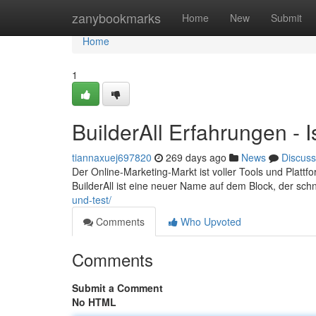
Home
zanybookmarks
Home
New
Submit
Home
1
BuilderAll Erfahrungen - I
tiannaxuej697820
269 days ago
News
Discuss
Der Online-Marketing-Markt ist voller Tools und Platt
BuilderAll ist eine neuer Name auf dem Block, der sch
und-test/
Comments
Who Upvoted
Comments
Submit a Comment
No HTML