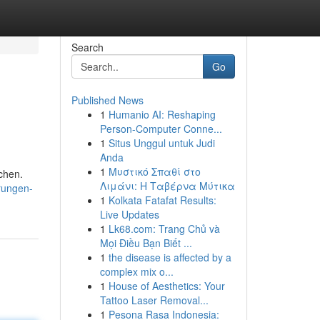
Search
Go
Published News
1
Humanio AI: Reshaping
Person-Computer Conne...
1
Situs Unggul untuk Judi
Anda
1
Μυστικό Σπαθί στο
chen.
Λιμάνι: Η Ταβέρνα Μύτικα
hrungen-
1
Kolkata Fatafat Results:
Live Updates
1
Lk68.com: Trang Chủ và
Mọi Điều Bạn Biết ...
1
the disease is affected by a
complex mix o...
1
House of Aesthetics: Your
Tattoo Laser Removal...
1
Pesona Rasa Indonesia: