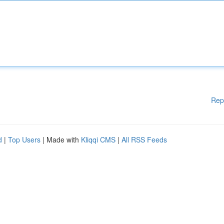
Rep
d
|
Top Users
| Made with
Kliqqi CMS
|
All RSS Feeds