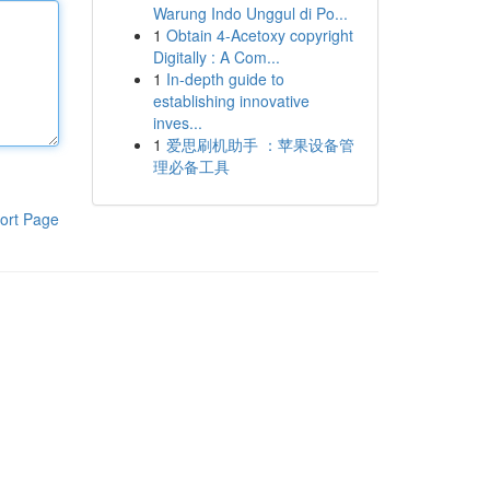
Warung Indo Unggul di Po...
1
Obtain 4-Acetoxy copyright
Digitally : A Com...
1
In-depth guide to
establishing innovative
inves...
1
爱思刷机助手 ：苹果设备管
理必备工具
ort Page