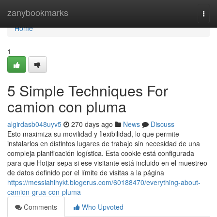
Home
zanybookmarks
Togg
navi
Home
1
5 Simple Techniques For
camion con pluma
algirdasb048uyv5
270 days ago
News
Discuss
Esto maximiza su movilidad y flexibilidad, lo que permite
instalarlos en distintos lugares de trabajo sin necesidad de una
compleja planificación logística. Esta cookie está configurada
para que Hotjar sepa si ese visitante está incluido en el muestreo
de datos definido por el límite de visitas a la página
https://messiahlhykt.blogerus.com/60188470/everything-about-
camion-grua-con-pluma
Comments
Who Upvoted